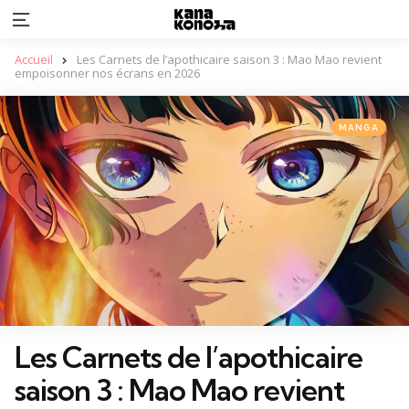
Menu
Accueil
Les Carnets de l’apothicaire saison 3 : Mao Mao revient
empoisonner nos écrans en 2026
Categories
Posted
MANGA
in
Les Carnets de l’apothicaire
saison 3 : Mao Mao revient