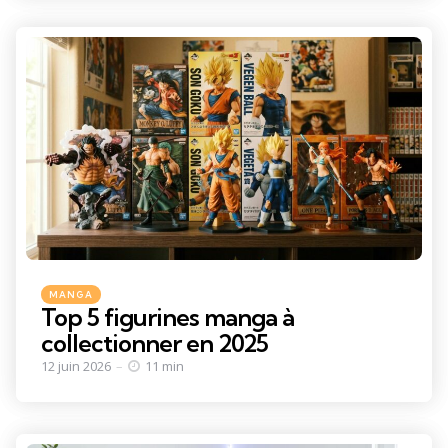
Categories
Posted
MANGA
in
Top 5 figurines manga à
collectionner en 2025
12 juin 2026
11 min