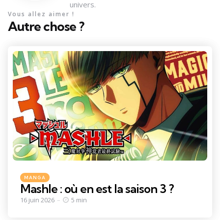
univers.
Vous allez aimer !
Autre chose ?
Categories
Posted
MANGA
in
Mashle : où en est la saison 3 ?
16 juin 2026
5 min