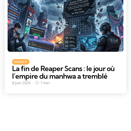
Categories
Posted
MANGA
in
La fin de Reaper Scans : le jour où
l’empire du manhwa a tremblé
8 juin 2026
7 min