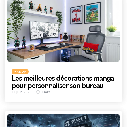
Categories
Posted
MANGA
in
Les meilleures décorations manga
pour personnaliser son bureau
11 juin 2026
3 min