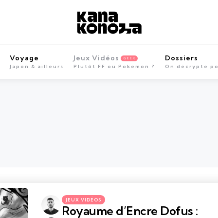
Voyage
Jeux Vidéos
Dossiers
GEEK
Japon & ailleurs
Plutôt FF ou Pokemon ?
On décrypte po
Categories
Posted
JEUX VIDÉOS
in
Royaume d’Encre Dofus :