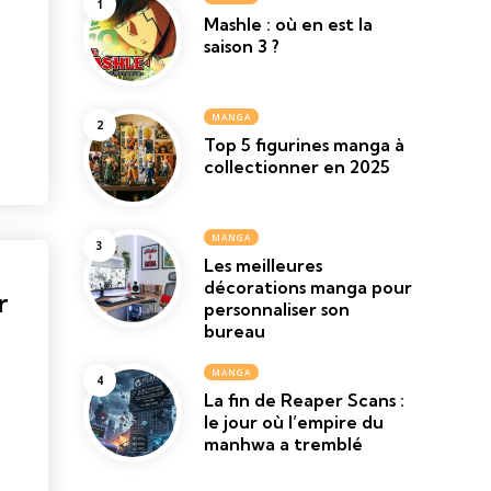
Mashle : où en est la
saison 3 ?
MANGA
Top 5 figurines manga à
collectionner en 2025
MANGA
Les meilleures
décorations manga pour
r
personnaliser son
bureau
MANGA
La fin de Reaper Scans :
le jour où l’empire du
manhwa a tremblé