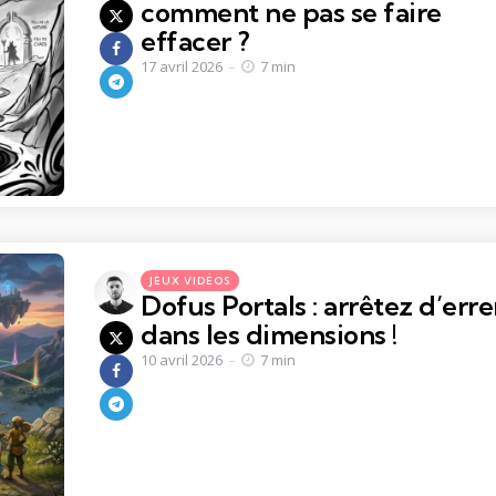
comment ne pas se faire
effacer ?
17 avril 2026
7 min
Categories
Posted
JEUX VIDÉOS
in
Dofus Portals : arrêtez d’erre
dans les dimensions !
10 avril 2026
7 min