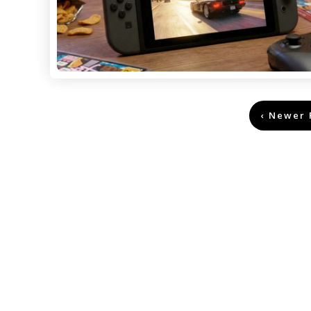
Pagination
Newer 
des
publications