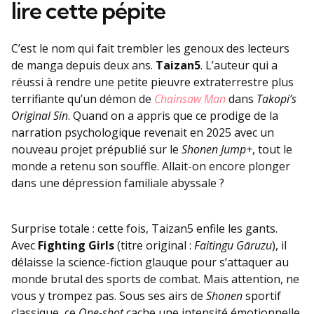
lire cette pépite
C’est le nom qui fait trembler les genoux des lecteurs
de manga depuis deux ans.
Taizan5
. L’auteur qui a
réussi à rendre une petite pieuvre extraterrestre plus
terrifiante qu’un démon de
Chainsaw Man
dans
Takopi’s
Original Sin
. Quand on a appris que ce prodige de la
narration psychologique revenait en 2025 avec un
nouveau projet prépublié sur le
Shonen Jump+
, tout le
monde a retenu son souffle. Allait-on encore plonger
dans une dépression familiale abyssale ?
Surprise totale : cette fois, Taizan5 enfile les gants.
Avec
Fighting Girls
(titre original :
Faitingu Gāruzu
), il
délaisse la science-fiction glauque pour s’attaquer au
monde brutal des sports de combat. Mais attention, ne
vous y trompez pas. Sous ses airs de
Shonen
sportif
classique, ce
One-shot
cache une intensité émotionnelle