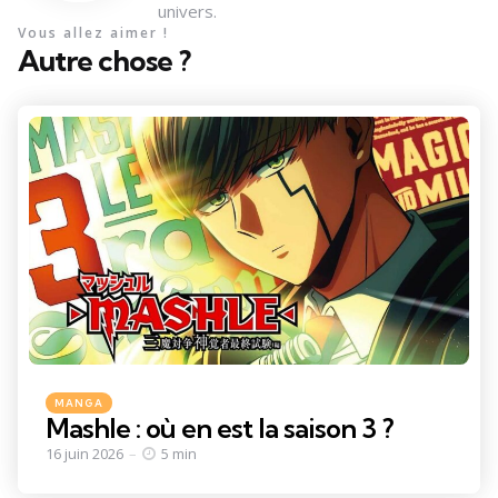
univers.
Vous allez aimer !
Autre chose ?
Categories
Posted
MANGA
in
Mashle : où en est la saison 3 ?
16 juin 2026
5 min