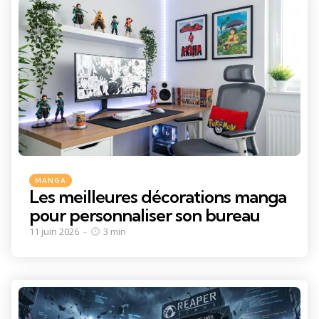
Categories
Posted
MANGA
in
Les meilleures décorations manga
pour personnaliser son bureau
11 juin 2026
3 min