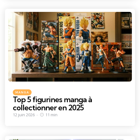
Categories
Posted
MANGA
in
Top 5 figurines manga à
collectionner en 2025
12 juin 2026
11 min