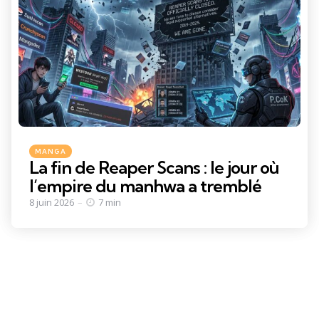
Categories
Posted
MANGA
in
La fin de Reaper Scans : le jour où
l’empire du manhwa a tremblé
8 juin 2026
7 min