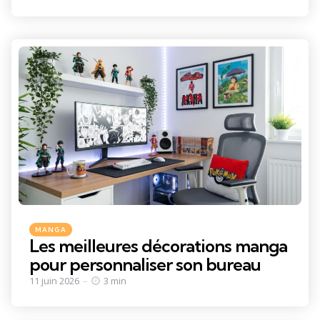
Categories
Posted
MANGA
in
Les meilleures décorations manga
pour personnaliser son bureau
11 juin 2026
3 min