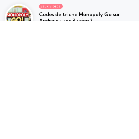
JEUX VIDÉOS
Codes de triche Monopoly Go sur
Android : une illusion ?
5 min
17 juin 2026
JEUX VIDÉOS
Marvel’s Wolverine : les attentes des
joueurs après le trailer de gameplay
5 min
17 juin 2026
Les plus lus
Populaire
Inazuma Eleven : Victory Road –
Bientôt la date de sortie ?
2 min
31 mars 2025
Votre manette de PS5 clignote bleu ?
Voici la solution !