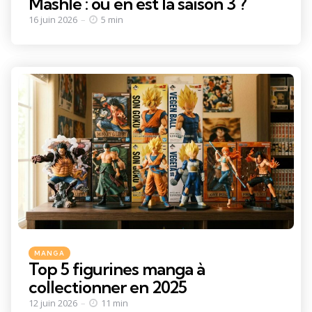
Mashle : où en est la saison 3 ?
16 juin 2026
5 min
Categories
Posted
MANGA
in
Top 5 figurines manga à
collectionner en 2025
12 juin 2026
11 min