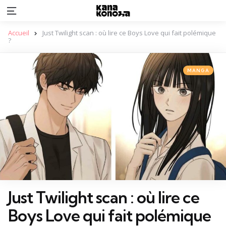
Menu
Accueil
Just Twilight scan : où lire ce Boys Love qui fait polémique
?
Categories
Posted
MANGA
in
Just Twilight scan : où lire ce
Boys Love qui fait polémique