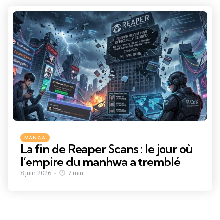
Categories
Posted
MANGA
in
La fin de Reaper Scans : le jour où
l’empire du manhwa a tremblé
8 juin 2026
7 min