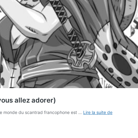
vous allez adorer)
Legacy
e le monde du scantrad francophone est …
Lire la suite de
Scan
:
le
nouveau