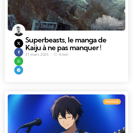
Superbeasts, le manga de
Kaiju à ne pas manquer !
31 mars 2025
4 min
Categories
Posted
MANGA
in