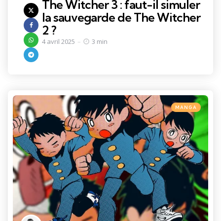
The Witcher 3 : faut-il simuler
la sauvegarde de The Witcher
2 ?
4 avril 2025
3 min
Categories
Posted
MANGA
in