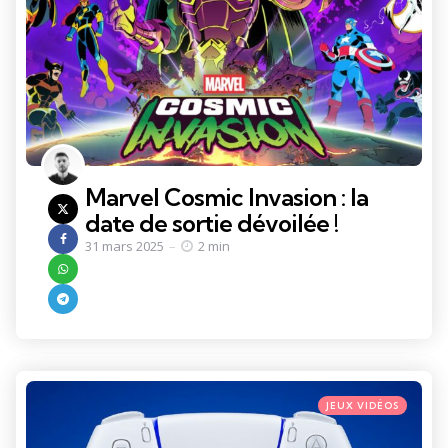
Marvel Cosmic Invasion : la
date de sortie dévoilée !
31 mars 2025
2 min
Categories
Posted
JEUX VIDÉOS
in