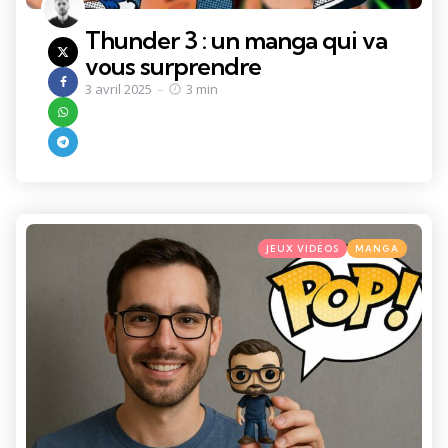
Thunder 3 : un manga qui va
vous surprendre
3 avril 2025
3 min
Categories
Posted
JEUX VIDÉOS
MANGA
in