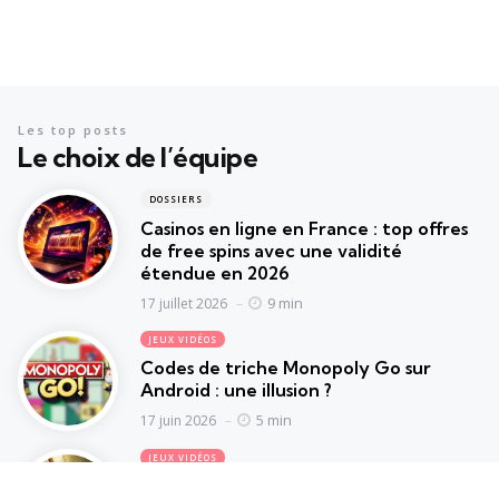
Les top posts
Le choix de l’équipe
DOSSIERS
Casinos en ligne en France : top offres
de free spins avec une validité
étendue en 2026
9 min
17 juillet 2026
JEUX VIDÉOS
Codes de triche Monopoly Go sur
Android : une illusion ?
5 min
17 juin 2026
JEUX VIDÉOS
Marvel’s Wolverine : les attentes des