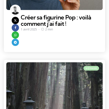
Créer sa figurine Pop : voilà
comment j’ai fait !
1 avril 2025
2 min
Categories
Posted
VOYAGE
in