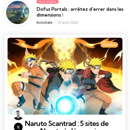
JEUX VIDÉOS
Dofus Portals : arrêtez d’errer dans les
dimensions !
Posted
Konohate
10 avril 2026
Categories
Posted
MANGA
in
Naruto Scantrad : 5 sites de