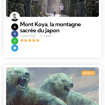
Mont Koya, la montagne
sacrée du Japon
1 avril 2025
3 min
Categories
Posted
MANGA
in