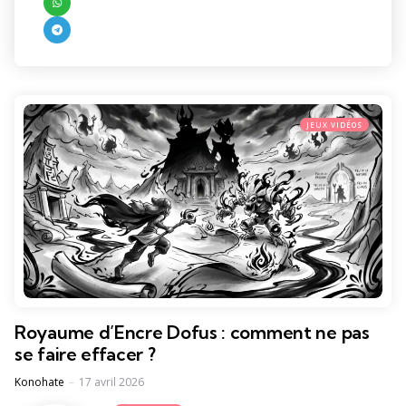
JEUX VIDÉOS
Royaume d’Encre Dofus : comment ne pas
se faire effacer ?
Posted
Konohate
17 avril 2026