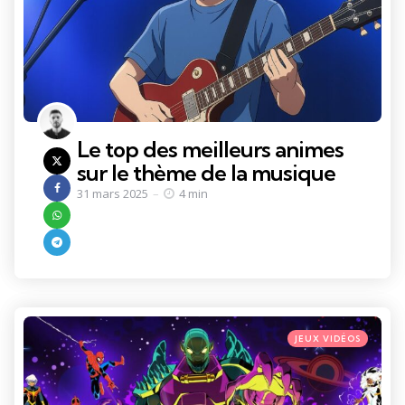
Le top des meilleurs animes
sur le thème de la musique
31 mars 2025
4 min
Categories
Posted
JEUX VIDÉOS
in