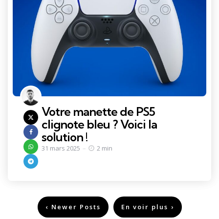
Votre manette de PS5
clignote bleu ? Voici la
solution !
31 mars 2025
2 min
Pagination
Newer Posts
En voir plus