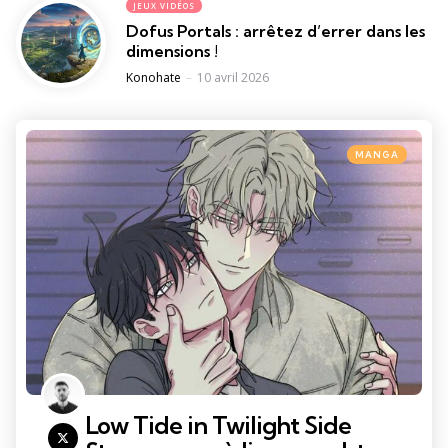
JEUX VIDÉOS
Dofus Portals : arrêtez d’errer dans les
dimensions !
Posted
Konohate
10 avril 2026
Categories
Posted
MANGA
in
Low Tide in Twilight Side