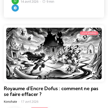
14 avril 2026
9 min
JEUX VIDÉOS
Royaume d’Encre Dofus : comment ne pas
se faire effacer ?
Posted
Konohate
17 avril 2026