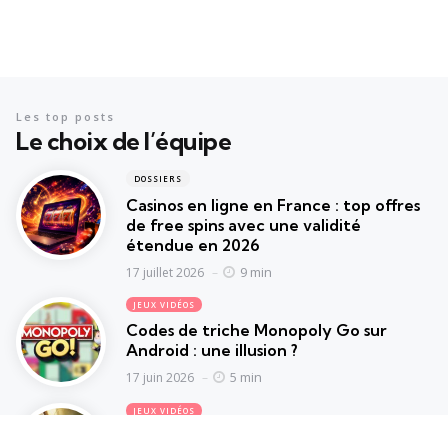
Les top posts
Le choix de l’équipe
DOSSIERS
Casinos en ligne en France : top offres
de free spins avec une validité
étendue en 2026
9 min
17 juillet 2026
JEUX VIDÉOS
Codes de triche Monopoly Go sur
Android : une illusion ?
5 min
17 juin 2026
JEUX VIDÉOS
Marvel’s Wolverine : les attentes des