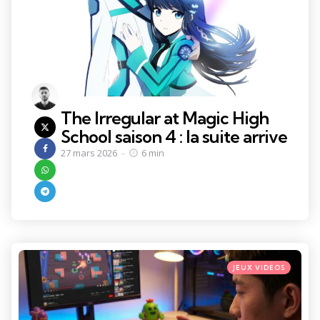
The Irregular at Magic High
School saison 4 : la suite arrive
27 mars 2026
6 min
Categories
Posted
JEUX VIDÉOS
in