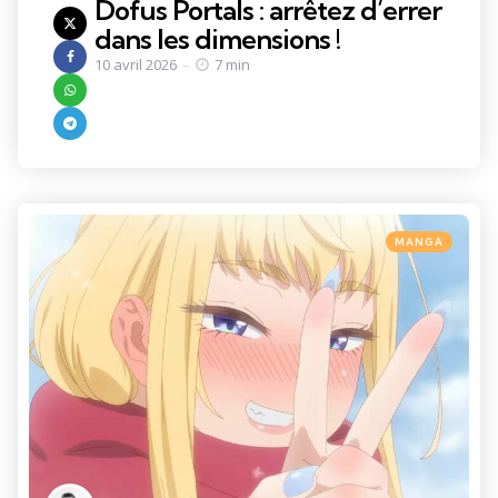
Dofus Portals : arrêtez d’errer
dans les dimensions !
10 avril 2026
7 min
Categories
Posted
MANGA
in