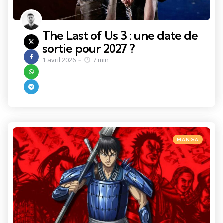
The Last of Us 3 : une date de
sortie pour 2027 ?
1 avril 2026
7 min
Categories
Posted
MANGA
in