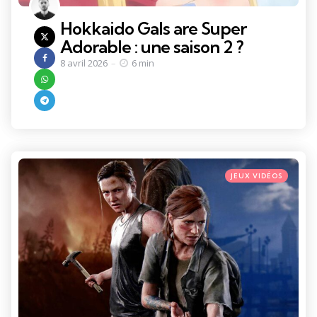
Hokkaido Gals are Super
Adorable : une saison 2 ?
8 avril 2026
6 min
Categories
Posted
JEUX VIDÉOS
in