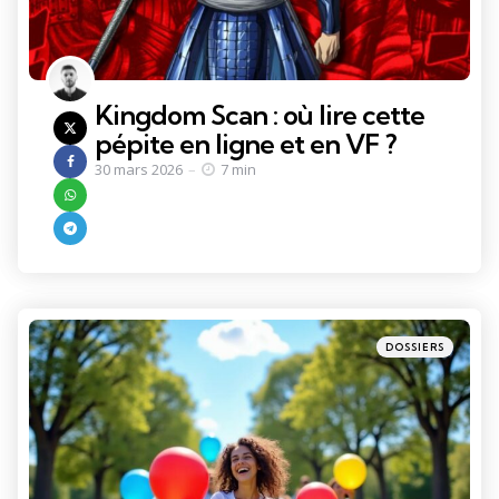
Kingdom Scan : où lire cette
pépite en ligne et en VF ?
30 mars 2026
7 min
Categories
Posted
DOSSIERS
in