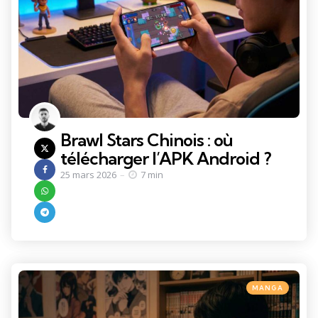
Brawl Stars Chinois : où
télécharger l’APK Android ?
25 mars 2026
7 min
Categories
Posted
MANGA
in