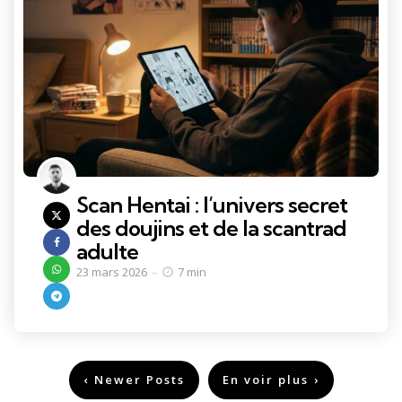
Scan Hentai : l’univers secret
des doujins et de la scantrad
adulte
23 mars 2026
7 min
Pagination
Newer Posts
En voir plus